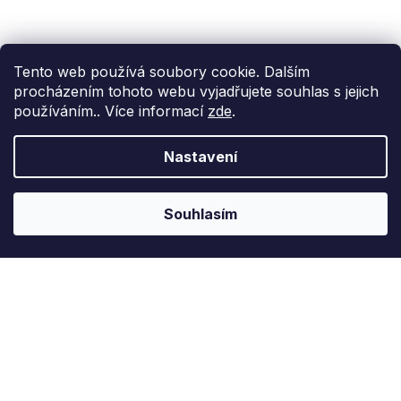
Tento web používá soubory cookie. Dalším
procházením tohoto webu vyjadřujete souhlas s jejich
používáním.. Více informací
zde
.
Nastavení
Souhlasím
Z
á
p
a
t
Podpora zákazníka
(Po-Pá: 9:00-15:00):
558 080 012
í
info@fixito.cz
@fixito