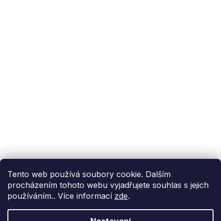
Podpora zákazníka
(Po-Pá: 9:00-15:00):
558 080 012
info@fixito.cz
@fixito
@fixito
Fixito
Nákup
Doprava a platba
Soukromí
Tento web používá soubory cookie. Dalším
procházením tohoto webu vyjadřujete souhlas s jejich
používáním.. Více informací
zde
.