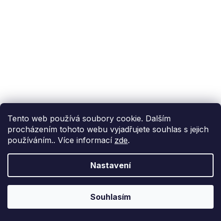
Podpora zákazníka
(Po-Pá: 9:00-15:00):
558 080 012
info@fixito.cz
@fixito
@fixito
Fixito
Tento web používá soubory cookie. Dalším
Nákup
procházením tohoto webu vyjadřujete souhlas s jejich
používáním.. Více informací
zde
.
Doprava a platba
Soukromí
Nastavení
Souhlasím