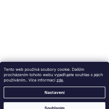
Podpora zákazníka
(Po-Pá: 9:00-15:00):
558 080 012
info@fixito.cz
@fixito
@fixito
Fixito
Nákup
Doprava a platba
Soukromí
Tento web používá soubory cookie. Dalším
procházením tohoto webu vyjadřujete souhlas s jejich
používáním.. Více informací
zde
.
Nastavení
Vytvořil Shoptet Premium
Copyright 2026
Fixito.cz
. Všechna práva vyhrazena.
Upravit
Souhlasím