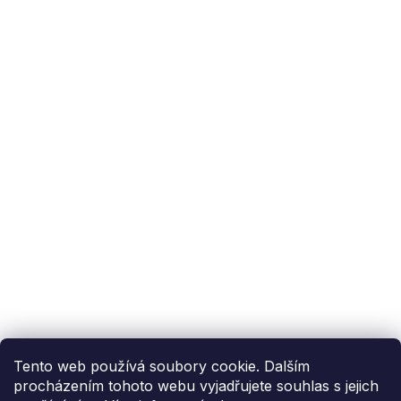
Podpora zákazníka
(Po-Pá: 9:00-15:00):
558 080 012
info@fixito.cz
@fixito
@fixito
Fixito
Nákup
Doprava a platba
Soukromí
Tento web používá soubory cookie. Dalším
procházením tohoto webu vyjadřujete souhlas s jejich