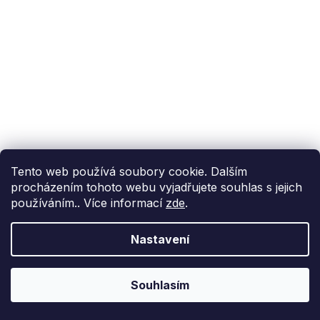
Podpora zákazníka
(Po-Pá: 9:00-15:00):
558 080 012
info@fixito.cz
@fixito
@fixito
Tento web používá soubory cookie. Dalším
procházením tohoto webu vyjadřujete souhlas s jejich
Fixito
používáním.. Více informací
zde
.
Nákup
Nastavení
Doprava a platba
Soukromí
Souhlasím