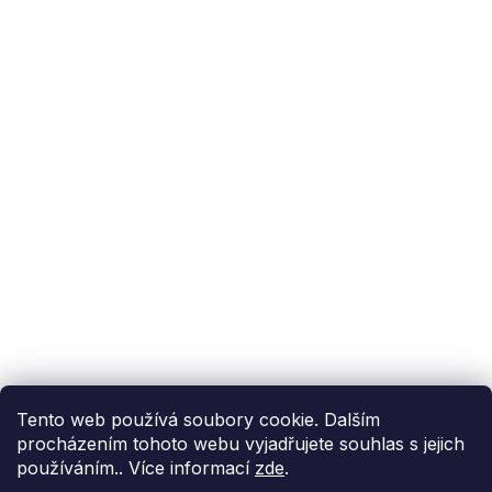
Podpora zákazníka
(Po-Pá: 9:00-15:00):
558 080 012
info@fixito.cz
@fixito
@fixito
Fixito
Nákup
Doprava a platba
Soukromí
Tento web používá soubory cookie. Dalším
procházením tohoto webu vyjadřujete souhlas s jejich
používáním.. Více informací
zde
.