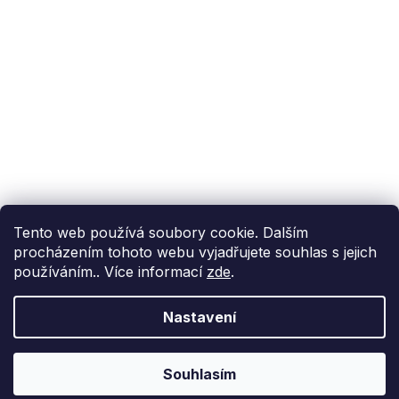
info@fixito.cz
@fixito
@fixito
Fixito
Nákup
Doprava a platba
Soukromí
Tento web používá soubory cookie. Dalším
procházením tohoto webu vyjadřujete souhlas s jejich
používáním.. Více informací
zde
.
Nastavení
Vytvořil Shoptet Premium
Copyright 2026
Fixito.cz
. Všechna práva vyhrazena.
Upravit
Souhlasím
nastavení cookies