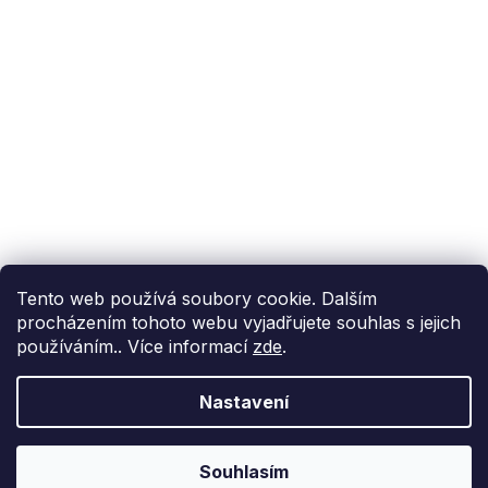
info@fixito.cz
@fixito
@fixito
Fixito
Nákup
Doprava a platba
Soukromí
Tento web používá soubory cookie. Dalším
procházením tohoto webu vyjadřujete souhlas s jejich
používáním.. Více informací
zde
.
Nastavení
Vytvořil Shoptet Premium
Copyright 2026
Fixito.cz
. Všechna práva vyhrazena.
Upravit
Souhlasím
nastavení cookies