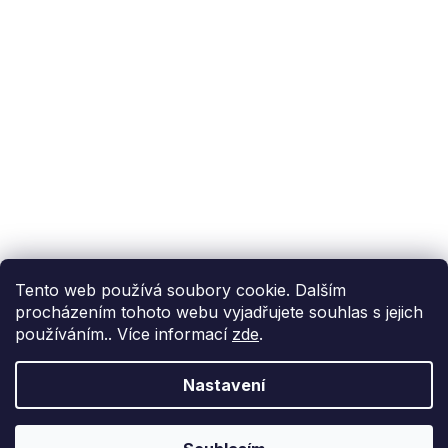
Podpora zákazníka
(Po-Pá: 9:00-15:00):
558 080 012
info@fixito.cz
@fixito
@fixito
Fixito
Nákup
Doprava a platba
Soukromí
Tento web používá soubory cookie. Dalším
procházením tohoto webu vyjadřujete souhlas s jejich
používáním.. Více informací
zde
.
Nastavení
Vytvořil Shoptet Premium
Copyright 2026
Fixito.cz
. Všechna práva vyhrazena.
Upravit