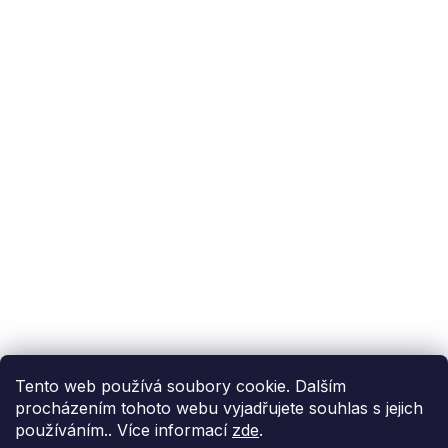
Podpora zákazníka
(Po-Pá: 9:00-15:00):
558 080 012
info@fixito.cz
@fixito
@fixito
Fixito
Nákup
Doprava a platba
Soukromí
Tento web používá soubory cookie. Dalším
procházením tohoto webu vyjadřujete souhlas s jejich
používáním.. Více informací
zde
.