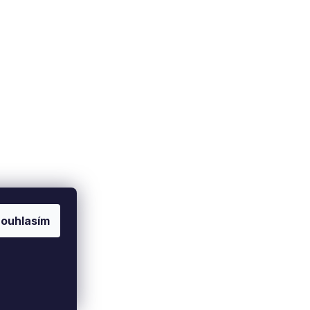
Doprava a platba
Soukromí
Zásady ochrany osobních
Způsob dopravy
údajů
latební metody
Nastavení cookies
ouhlasím
Vytvořil Shoptet Premium