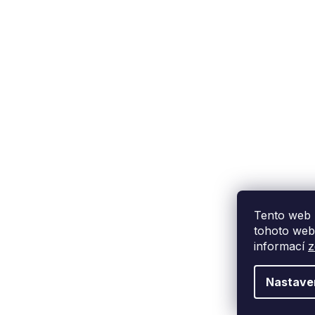
Podpora zákazníka
(Po-Pá: 9:00-15:00):
558 080 012
info@fixito.cz
@fixito
@fixito
Tento web 
tohoto webu
informací
z
Nastave
Copyright 2026
Fixito.cz
. Všechna práva vyhrazena.
Upravit