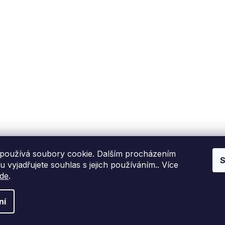
Fixito
Nákup
Kdo jsme?
Reklamační řád
Kontakní informace
Obchodní podmínky
P
Hodnocení zákazníků
Blog
používá soubory cookie. Dalším procházením
S
 vyjadřujete souhlas s jejich používáním.. Více
de
.
ní
 nastavení cookies