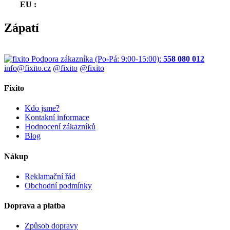
EU
:
Zápatí
Podpora zákazníka
(Po-Pá: 9:00-15:00):
558 080 012
info@fixito.cz
@fixito
@fixito
Fixito
Kdo jsme?
Kontakní informace
Hodnocení zákazníků
Blog
Nákup
Reklamační řád
Obchodní podmínky
Doprava a platba
Způsob dopravy