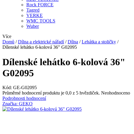
Rock FORCE
Tagred
VERKE
WMC TOOLS
Wuber
Více
Domů
/
Dílna a elektrické nářadí
/
Dílna
/
Lehátka a stoličky
/
Dílenské lehátko 6-kolová 36" G02095
Dílenské lehátko 6-kolová 36"
G02095
Kód:
GE-G02095
Průměrné hodnocení produktu je 0,0 z 5 hvězdiček.
Neohodnoceno
Podrobnosti hodnocení
Značka:
GEKO