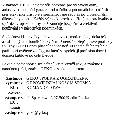
V nabídce GEKO najdete vše potřebné pro vybavení dílny,
autoservisu i domácí garáže – od ručního a pneumatického nářadí
přes elektrické přístroje a specializované sady až po profesionální
dílenské vybavení. Každý výrobek prochází přísnými testy kvality a
splňuje evropské normy, což zaručuje bezpečné a efektivní
používání i v náročných podmínkách.
Společnost klade velký důraz na inovace, moderní logistická řešení
a stabilní tým odborníků, díky čemuž neustále zlepšuje své produkty
i služby. GEKO dnes působí na více než 40 zahraničních trzích a
patří mezi ověřené značky, na které se spoléhají profesionálové i
domácí kutilové po celé Evropě.
Pokud hledáte spolehlivé nářadí, které vydrží roky a zvládne i
náročnou práci, značka GEKO je sázkou na jistotu.
Zástupce
GEKO SPÓŁKA Z OGRANICZNĄ
výrobce v
ODPOWIEDZIALNOŚCIA SPÓŁKA
EU
:
KOMANDYTOWA
Adresa
zástupce v
ul. Spacerowa 3 97-500 Kietlin Polska
EU
:
E-mail
zástupce v
geko@geko.pl