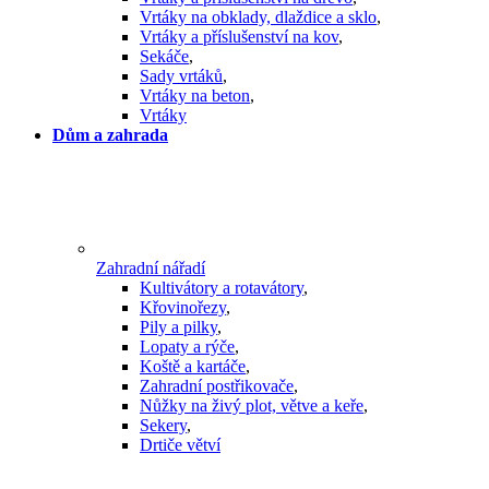
Vrtáky na obklady, dlaždice a sklo
,
Vrtáky a příslušenství na kov
,
Sekáče
,
Sady vrtáků
,
Vrtáky na beton
,
Vrtáky
Dům a zahrada
Zahradní nářadí
Kultivátory a rotavátory
,
Křovinořezy
,
Pily a pilky
,
Lopaty a rýče
,
Koště a kartáče
,
Zahradní postřikovače
,
Nůžky na živý plot, větve a keře
,
Sekery
,
Drtiče větví