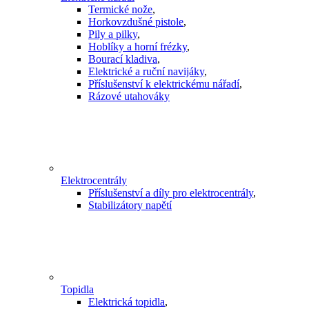
Termické nože
,
Horkovzdušné pistole
,
Pily a pilky
,
Hoblíky a horní frézky
,
Bourací kladiva
,
Elektrické a ruční navijáky
,
Příslušenství k elektrickému nářadí
,
Rázové utahováky
Elektrocentrály
Příslušenství a díly pro elektrocentrály
,
Stabilizátory napětí
Topidla
Elektrická topidla
,