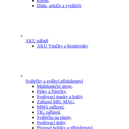
Kleště
,
Dláta, sekáče a vyrážeče
AKU nářadí
AKU Vrtačky a šroubováky
Svářečky a svářecí příslušenství
Multifunkční stroje
,
Pájky a Páječky
,
Svařovací masky a kukly
,
Zařízení MIG MAG
,
MMA zařízení
,
TIG zařízení
,
Svářečka na plasty
,
Svařovací dráty
,
Plynové hořáky a příslušenství
,