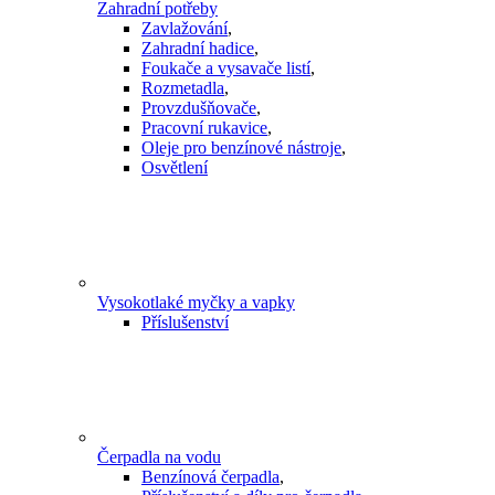
Zahradní potřeby
Zavlažování
,
Zahradní hadice
,
Foukače a vysavače listí
,
Rozmetadla
,
Provzdušňovače
,
Pracovní rukavice
,
Oleje pro benzínové nástroje
,
Osvětlení
Vysokotlaké myčky a vapky
Příslušenství
Čerpadla na vodu
Benzínová čerpadla
,