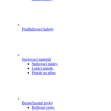
Prodlužovací kabely
Spojovací materiál
Stahovací pásky
,
Lepící pistole
,
Pistole na pěnu
Bezpečnostní prvky
Reflexní vesty
,