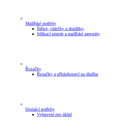
Malířské potřeby
Štětce, válečky a doplňky
,
Stříkací pistole a malířské agregáty
Řezačky
Řezačky a příslušenství na dlažbu
Domácí potřeby
Vybavení pro úklid