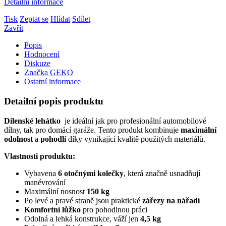
Detailní informace
Tisk
Zeptat se
Hlídat
Sdílet
Zavřít
Popis
Hodnocení
Diskuze
Značka
GEKO
Ostatní informace
Detailní popis produktu
Dílenské lehátko
je ideální jak pro profesionální automobilové
dílny, tak pro domácí garáže. Tento produkt kombinuje
maximální
odolnost
a
pohodlí
díky vynikající kvalitě použitých materiálů.
Vlastnosti produktu:
Vybavena
6 otočnými kolečky
, která značně usnadňují
manévrování
Maximální nosnost
150 kg
Po levé a pravé straně jsou praktické
zářezy na nářadí
Komfortní lůžko
pro pohodlnou práci
Odolná a lehká konstrukce, váží jen
4,5 kg