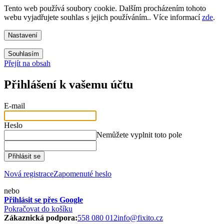
Tento web používá soubory cookie. Dalším procházením tohoto
webu vyjadřujete souhlas s jejich používáním.. Více informací
zde
.
Nastavení
Souhlasím
Přejít na obsah
Přihlášení k vašemu účtu
E-mail
Heslo
Nemůžete vyplnit toto pole
Přihlásit se
Nová registrace
Zapomenuté heslo
nebo
Přihlásit se přes Google
Pokračovat do košíku
Zákaznická podpora:
558 080 012
info@fixito.cz