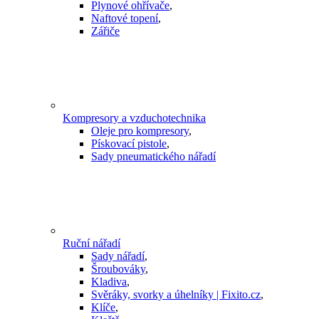
Plynové ohřívače
,
Naftové topení
,
Zářiče
Kompresory a vzduchotechnika
Oleje pro kompresory
,
Pískovací pistole
,
Sady pneumatického nářadí
Ruční nářadí
Sady nářadí
,
Šroubováky
,
Kladiva
,
Svěráky, svorky a úhelníky | Fixito.cz
,
Klíče
,