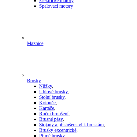
Elektrické motory
,
Spalovací motory
Maznice
Brusky
Nůžky
,
Úhlové brusky
,
Stolní brusky
,
Kotouče
,
Kartáče
,
Ruční broušení
,
Brusné pásy
,
Stojany a příslušenství k bruskám
,
Brusky excentrické
,
Přímé brusky