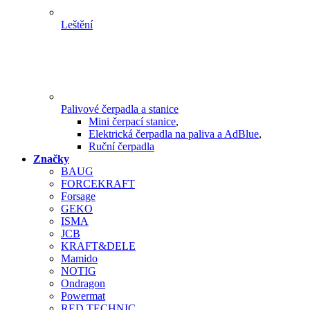
Leštění
Palivové čerpadla a stanice
Mini čerpací stanice
,
Elektrická čerpadla na paliva a AdBlue
,
Ruční čerpadla
Značky
BAUG
FORCEKRAFT
Forsage
GEKO
ISMA
JCB
KRAFT&DELE
Mamido
NOTIG
Ondragon
Powermat
RED TECHNIC