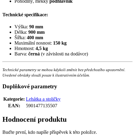
Pohodlný, měkký
podhlavník
Technické specifikace:
Výška:
90 mm
Délka:
900 mm
Šířka:
400 mm
Maximální nosnost:
150 kg
Hmotnost:
4,5 kg
Barva:
černá
(v závislosti na dodávce)
Technické parametry se mohou kdykoli změnit bez předchozího upozornění.
Uvedené obrázky slouží pouze k ilustrativním účelům.
Doplňkové parametry
Kategorie
:
Lehátka a stoličky
EAN
:
5901477135507
Hodnocení produktu
Buďte první, kdo napíše příspěvek k této položce.