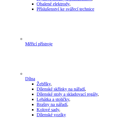
Obalené elektrody
,
Příslušenství ke svářecí technice
Měřicí přístroje
Dílna
Žebříky
,
Dílenské skřínky na nářadí
,
Dílenské stoly a skladovací regály
,
Lehátka a stoličky
,
Brašny na nářadí
,
Kolové sady
,
Dílenské vozíky