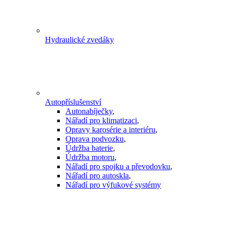
Hydraulické zvedáky
Autopříslušenství
Autonabíječky
,
Nářadí pro klimatizaci
,
Opravy karosérie a interiéru
,
Oprava podvozku
,
Údržba baterie
,
Údržba motoru
,
Nářadí pro spojku a převodovku
,
Nářadí pro autoskla
,
Nářadí pro výfukové systémy