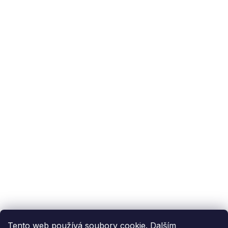
Podpora zákazníka
(Po-Pá: 9:00-15:00):
558 080 012
info@fixito.cz
@fixito
@fixito
Fixito
Nákup
Doprava a platba
Soukromí
Tento web používá soubory cookie. Dalším