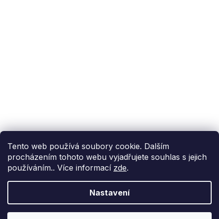
Podpora zákazníka
(Po-Pá: 9:00-15:00):
558 080 012
info@fixito.cz
@fixito
@fixito
Fixito
Nákup
Doprava a platba
Soukromí
Tento web používá soubory cookie. Dalším
procházením tohoto webu vyjadřujete souhlas s jejich
používáním.. Více informací
zde
.
Nastavení
Vytvořil Shoptet Premium