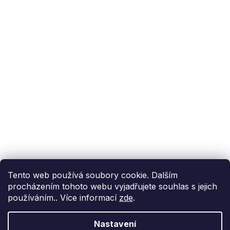
Podpora zákazníka
(Po-Pá: 9:00-15:00):
558 080 012
info@fixito.cz
@fixito
@fixito
Fixito
Nákup
Doprava a platba
Soukromí
Tento web používá soubory cookie. Dalším
procházením tohoto webu vyjadřujete souhlas s jejich
používáním.. Více informací
zde
.
Nastavení