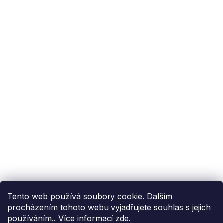
Podpora zákazníka
(Po-Pá: 9:00-15:00):
558 080 012
info@fixito.cz
@fixito
@fixito
Fixito
Nákup
Doprava a platba
Soukromí
Tento web používá soubory cookie. Dalším
procházením tohoto webu vyjadřujete souhlas s jejich
používáním.. Více informací
zde
.