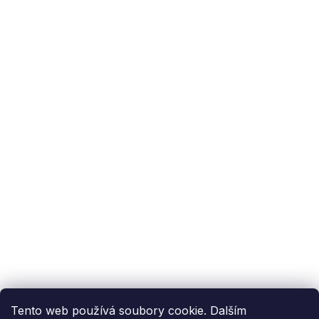
Podpora zákazníka
(Po-Pá: 9:00-15:00):
558 080 012
info@fixito.cz
@fixito
@fixito
Fixito
Nákup
Doprava a platba
Soukromí
Tento web používá soubory cookie. Dalším