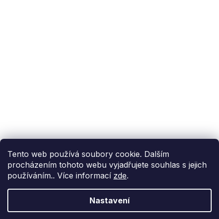
Podpora zákazníka
(Po-Pá: 9:00-15:00):
558 080 012
info@fixito.cz
@fixito
@fixito
Fixito
Nákup
Doprava a platba
Soukromí
Tento web používá soubory cookie. Dalším
procházením tohoto webu vyjadřujete souhlas s jejich
používáním.. Více informací
zde
.
Nastavení
Vytvořil Shoptet Premium