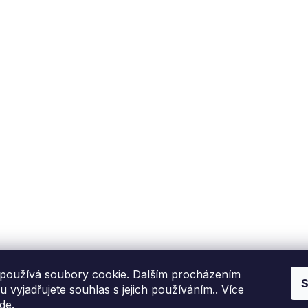
Fixito
Nákup
Kdo jsme?
Reklamační řád
Kontakní informace
Obchodní podmínky
P
Hodnocení zákazníků
Blog
používá soubory cookie. Dalším procházením
S
 vyjadřujete souhlas s jejich používáním.. Více
de
.