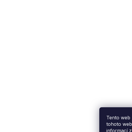
Podpora zákazníka
(Po-Pá: 9:00-15:00):
558 080 012
info@fixito.cz
@fixito
@fixito
Tento web 
tohoto webu
informací
z