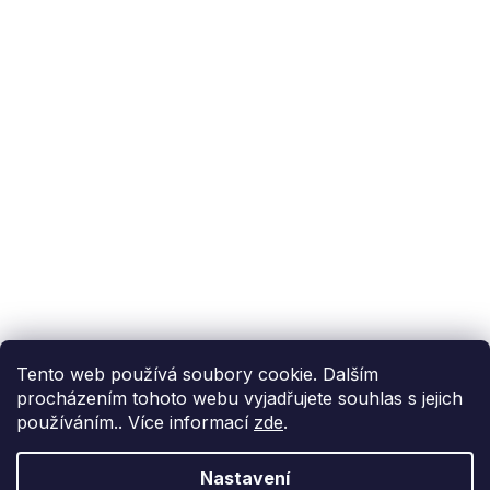
Podpora zákazníka
(Po-Pá: 9:00-15:00):
558 080 012
info@fixito.cz
@fixito
@fixito
Fixito
Nákup
Doprava a platba
Soukromí
Tento web používá soubory cookie. Dalším
procházením tohoto webu vyjadřujete souhlas s jejich
používáním.. Více informací
zde
.
Nastavení