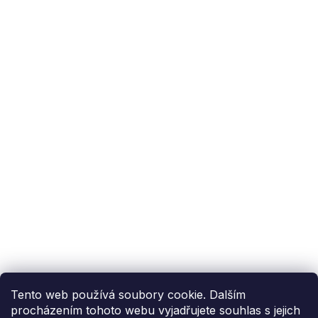
Podpora zákazníka
(Po-Pá: 9:00-15:00):
558 080 012
info@fixito.cz
@fixito
@fixito
Fixito
Nákup
Doprava a platba
Soukromí
Tento web používá soubory cookie. Dalším
procházením tohoto webu vyjadřujete souhlas s jejich