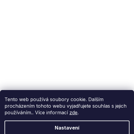
Podpora zákazníka
(Po-Pá: 9:00-15:00):
558 080 012
info@fixito.cz
@fixito
@fixito
Fixito
Nákup
Doprava a platba
Soukromí
Tento web používá soubory cookie. Dalším
procházením tohoto webu vyjadřujete souhlas s jejich
používáním.. Více informací
zde
.
Nastavení