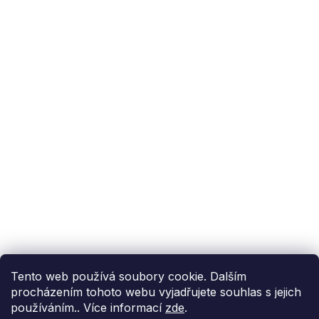
Podpora zákazníka
(Po-Pá: 9:00-15:00):
558 080 012
info@fixito.cz
@fixito
@fixito
Fixito
Nákup
Doprava a platba
Soukromí
Tento web používá soubory cookie. Dalším
procházením tohoto webu vyjadřujete souhlas s jejich
používáním.. Více informací
zde
.