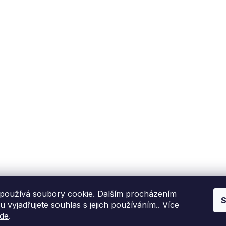
Fixito
Nákup
Kdo jsme?
Reklamační řád
Kontakní informace
Obchodní podmínky
P
Hodnocení zákazníků
Blog
používá soubory cookie. Dalším procházením
S
 vyjadřujete souhlas s jejich používáním.. Více
de
.