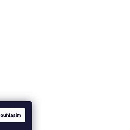
Doprava a platba
Soukromí
Zásady ochrany osobních
Způsob dopravy
údajů
latební metody
Nastavení cookies
ouhlasím