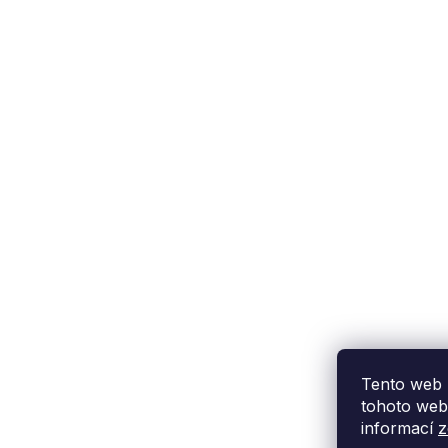
Podpora zákazníka
(Po-Pá: 9:00-15:00):
558 080 012
info@fixito.cz
@fixito
@fixito
Tento web 
tohoto webu
informací
z