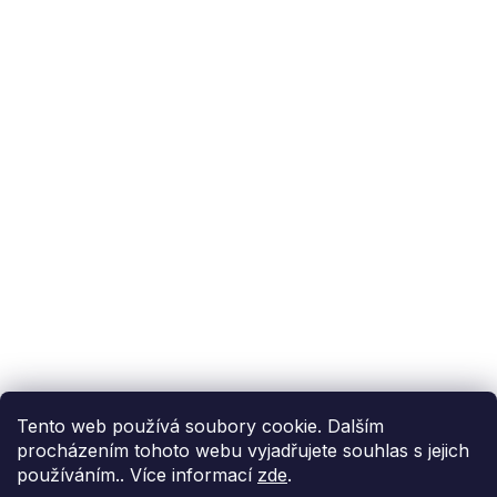
Podpora zákazníka
(Po-Pá: 9:00-15:00):
558 080 012
info@fixito.cz
@fixito
@fixito
Fixito
Nákup
Doprava a platba
Soukromí
Tento web používá soubory cookie. Dalším
procházením tohoto webu vyjadřujete souhlas s jejich
používáním.. Více informací
zde
.