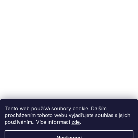
Podpora zákazníka
(Po-Pá: 9:00-15:00):
558 080 012
info@fixito.cz
@fixito
@fixito
Fixito
Nákup
Doprava a platba
Soukromí
Tento web používá soubory cookie. Dalším
procházením tohoto webu vyjadřujete souhlas s jejich
používáním.. Více informací
zde
.
Nastavení