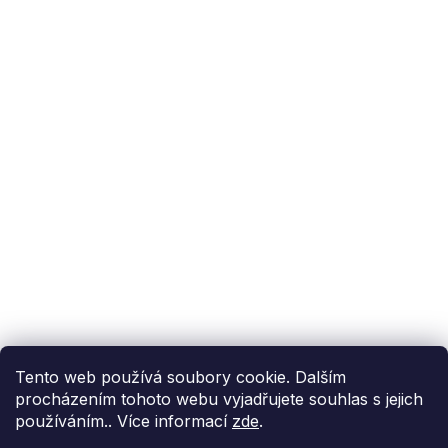
Podpora zákazníka
(Po-Pá: 9:00-15:00):
558 080 012
info@fixito.cz
@fixito
@fixito
Fixito
Nákup
Doprava a platba
Soukromí
Tento web používá soubory cookie. Dalším
procházením tohoto webu vyjadřujete souhlas s jejich
používáním.. Více informací
zde
.