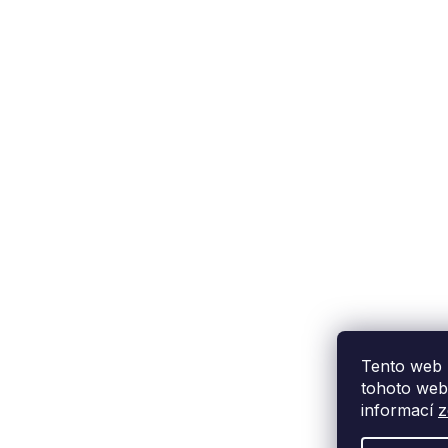
Podpora zákazníka
(Po-Pá: 9:00-15:00):
558 080 012
info@fixito.cz
@fixito
@fixito
Tento web 
tohoto webu
informací
z