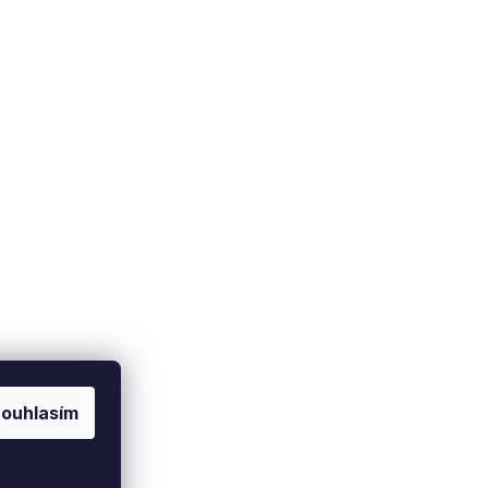
Doprava a platba
Soukromí
Zásady ochrany osobních
Způsob dopravy
údajů
latební metody
Nastavení cookies
ouhlasím