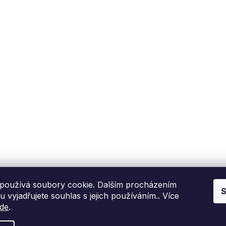
Fixito
Nákup
Kdo jsme?
Reklamační řád
Kontakní informace
Obchodní podmínky
P
Hodnocení zákazníků
Blog
používá soubory cookie. Dalším procházením
S
 vyjadřujete souhlas s jejich používáním.. Více
de
.