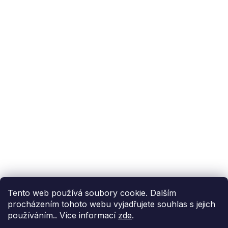
Podpora zákazníka
(Po-Pá: 9:00-15:00):
558 080 012
info@fixito.cz
@fixito
@fixito
Fixito
Nákup
Doprava a platba
Soukromí
Tento web používá soubory cookie. Dalším
procházením tohoto webu vyjadřujete souhlas s jejich
používáním.. Více informací
zde
.