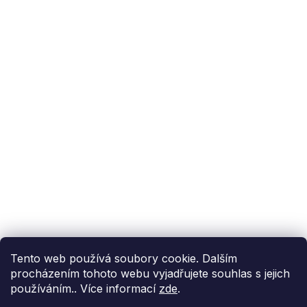
Podpora zákazníka
(Po-Pá: 9:00-15:00):
558 080 012
info@fixito.cz
@fixito
@fixito
Fixito
Nákup
Doprava a platba
Soukromí
Tento web používá soubory cookie. Dalším
procházením tohoto webu vyjadřujete souhlas s jejich
používáním.. Více informací
zde
.