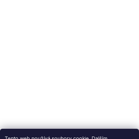
Podpora zákazníka
(Po-Pá: 9:00-15:00):
558 080 012
info@fixito.cz
@fixito
@fixito
Fixito
Nákup
Doprava a platba
Soukromí
Tento web používá soubory cookie. Dalším