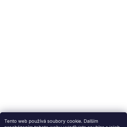
Podpora zákazníka
(Po-Pá: 9:00-15:00):
558 080 012
info@fixito.cz
@fixito
@fixito
Fixito
Nákup
Doprava a platba
Soukromí
Tento web používá soubory cookie. Dalším