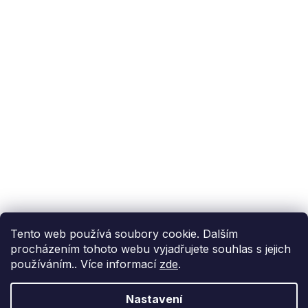
Podpora zákazníka
(Po-Pá: 9:00-15:00):
558 080 012
info@fixito.cz
@fixito
@fixito
Fixito
Nákup
Doprava a platba
Soukromí
Tento web používá soubory cookie. Dalším
procházením tohoto webu vyjadřujete souhlas s jejich
používáním.. Více informací
zde
.
Nastavení