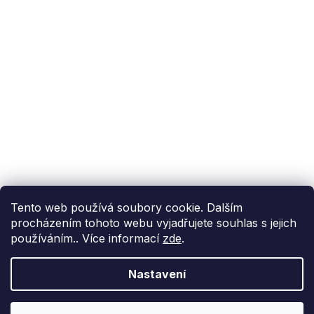
Podpora zákazníka
(Po-Pá: 9:00-15:00):
558 080 012
info@fixito.cz
@fixito
@fixito
Fixito
Nákup
Doprava a platba
Soukromí
Tento web používá soubory cookie. Dalším
procházením tohoto webu vyjadřujete souhlas s jejich
používáním.. Více informací
zde
.
Nastavení
Vytvořil Shoptet Premium