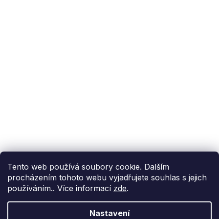
Podpora zákazníka
(Po-Pá: 9:00-15:00):
558 080 012
info@fixito.cz
@fixito
@fixito
Fixito
Nákup
Doprava a platba
Soukromí
Tento web používá soubory cookie. Dalším
procházením tohoto webu vyjadřujete souhlas s jejich
používáním.. Více informací
zde
.
Nastavení