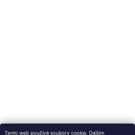
Podpora zákazníka
(Po-Pá: 9:00-15:00):
558 080 012
info@fixito.cz
@fixito
@fixito
Fixito
Nákup
Doprava a platba
Soukromí
Tento web používá soubory cookie. Dalším