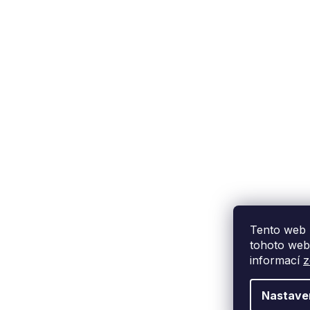
Podpora zákazníka
(Po-Pá: 9:00-15:00):
558 080 012
info@fixito.cz
@fixito
@fixito
Tento web 
tohoto webu
informací
z
Nastave
Copyright 2026
Fixito.cz
. Všechna práva vyhrazena.
Upravit