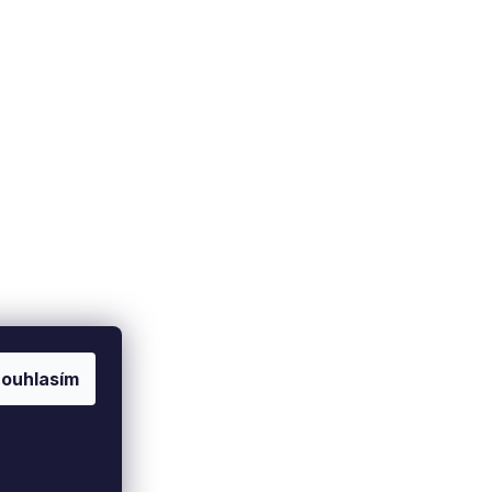
Doprava a platba
Soukromí
Zásady ochrany osobních
Způsob dopravy
údajů
latební metody
Nastavení cookies
ouhlasím
Vytvořil Shoptet Premium