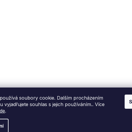
Fixito
Nákup
Kdo jsme?
Reklamační řád
Kontakní informace
Obchodní podmínky
P
Hodnocení zákazníků
Blog
používá soubory cookie. Dalším procházením
S
 vyjadřujete souhlas s jejich používáním.. Více
de
.
ní
 nastavení cookies