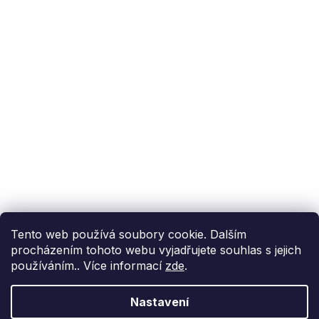
Podpora zákazníka
(Po-Pá: 9:00-15:00):
558 080 012
info@fixito.cz
@fixito
@fixito
Fixito
Nákup
Doprava a platba
Soukromí
Tento web používá soubory cookie. Dalším
procházením tohoto webu vyjadřujete souhlas s jejich
používáním.. Více informací
zde
.
Nastavení