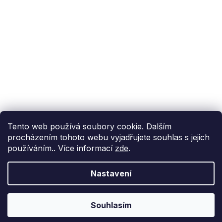
@fixito
@fixito
Fixito
Nákup
Doprava a platba
Soukromí
Tento web používá soubory cookie. Dalším
procházením tohoto webu vyjadřujete souhlas s jejich
používáním.. Více informací
zde
.
Nastavení
Vytvořil Shoptet Premium
Copyright 2026
Fixito.cz
. Všechna práva vyhrazena.
Upravit
Souhlasím
nastavení cookies