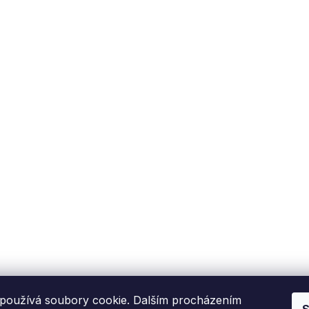
Fixito
Nákup
Kdo jsme?
Reklamační řád
Kontakní informace
Obchodní podmínky
P
Hodnocení zákazníků
Blog
používá soubory cookie. Dalším procházením