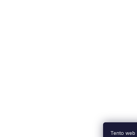
Podpora zákazníka
(Po-Pá: 9:00-15:00):
558 080 012
info@fixito.cz
@fixito
@fixito
Tento web 