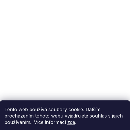
Podpora zákazníka
(Po-Pá: 9:00-15:00):
558 080 012
info@fixito.cz
@fixito
@fixito
Fixito
Nákup
Doprava a platba
Soukromí
Tento web používá soubory cookie. Dalším
procházením tohoto webu vyjadřujete souhlas s jejich
používáním.. Více informací
zde
.