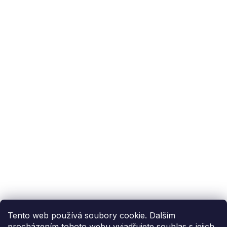
Podpora zákazníka
(Po-Pá: 9:00-15:00):
558 080 012
info@fixito.cz
@fixito
@fixito
Fixito
Nákup
Doprava a platba
Soukromí
Tento web používá soubory cookie. Dalším
procházením tohoto webu vyjadřujete souhlas s jejich