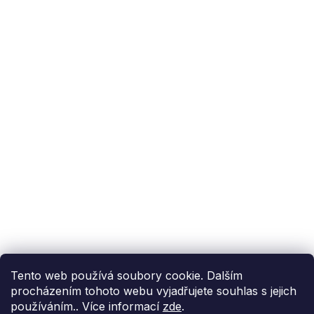
Podpora zákazníka
(Po-Pá: 9:00-15:00):
558 080 012
info@fixito.cz
@fixito
@fixito
Fixito
Nákup
Doprava a platba
Soukromí
Tento web používá soubory cookie. Dalším
procházením tohoto webu vyjadřujete souhlas s jejich
používáním.. Více informací
zde
.