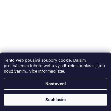
@fixito
@fixito
Fixito
Nákup
Doprava a platba
Soukromí
Tento web používá soubory cookie. Dalším
procházením tohoto webu vyjadřujete souhlas s jejich
používáním.. Více informací
zde
.
Nastavení
Vytvořil Shoptet Premium
Copyright 2026
Fixito.cz
. Všechna práva vyhrazena.
Upravit
Souhlasím
nastavení cookies