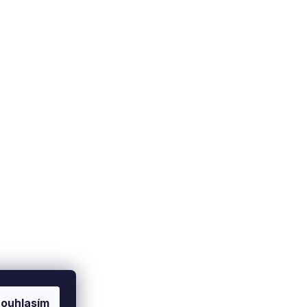
Doprava a platba
Soukromí
Zásady ochrany osobních
Způsob dopravy
údajů
latební metody
Nastavení cookies
ouhlasím