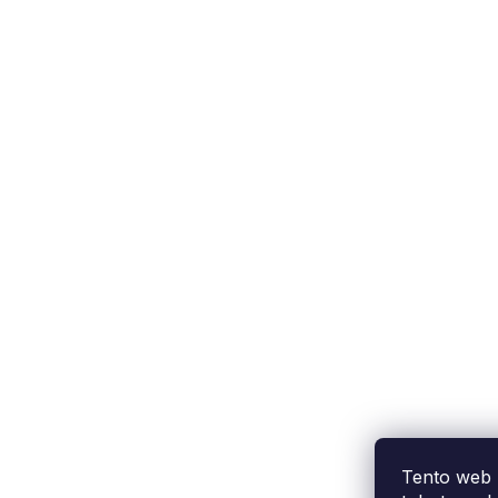
Podpora zákazníka
(Po-Pá: 9:00-15:00):
558 080 012
info@fixito.cz
@fixito
@fixito
Tento web 