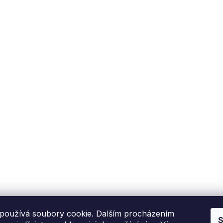
Fixito
Nákup
Kdo jsme?
Reklamační řád
Kontakní informace
Obchodní podmínky
P
Hodnocení zákazníků
Blog
používá soubory cookie. Dalším procházením
S