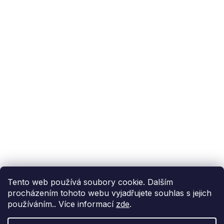
Podpora zákazníka
(Po-Pá: 9:00-15:00):
558 080 012
info@fixito.cz
@fixito
@fixito
Fixito
Nákup
Doprava a platba
Soukromí
Tento web používá soubory cookie. Dalším
procházením tohoto webu vyjadřujete souhlas s jejich
používáním.. Více informací
zde
.