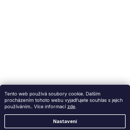
Podpora zákazníka
(Po-Pá: 9:00-15:00):
558 080 012
info@fixito.cz
@fixito
@fixito
Fixito
Nákup
Doprava a platba
Soukromí
Tento web používá soubory cookie. Dalším
procházením tohoto webu vyjadřujete souhlas s jejich
používáním.. Více informací
zde
.
Nastavení