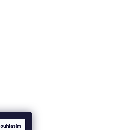
Doprava a platba
Soukromí
Zásady ochrany osobních
Způsob dopravy
údajů
latební metody
Nastavení cookies
ouhlasím