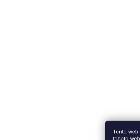
Podpora zákazníka
(Po-Pá: 9:00-15:00):
558 080 012
info@fixito.cz
@fixito
@fixito
Tento web 
tohoto webu