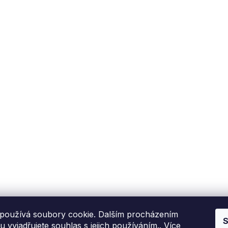
Fixito
Nákup
Kdo jsme?
Reklamační řád
Kontakní informace
Obchodní podmínky
P
Hodnocení zákazníků
Blog
používá soubory cookie. Dalším procházením
S
 vyjadřujete souhlas s jejich používáním.. Více