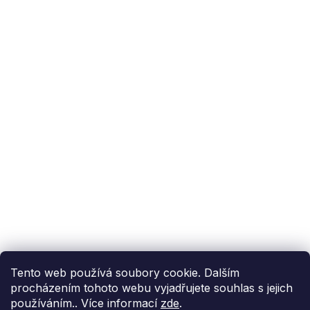
Podpora zákazníka
(Po-Pá: 9:00-15:00):
558 080 012
info@fixito.cz
@fixito
@fixito
Fixito
Nákup
Doprava a platba
Soukromí
Tento web používá soubory cookie. Dalším
procházením tohoto webu vyjadřujete souhlas s jejich
používáním.. Více informací
zde
.